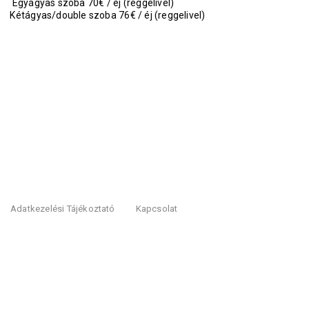
Egyágyas szoba 70€ / éj (reggelivel)
Kétágyas/double szoba 76€ / éj (reggelivel)
Adatkezelési Tájékoztató
Kapcsolat