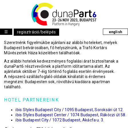
☰
regisztráció/belépés
english
Szeretnénk figyelmükbe ajánlani az alábbi hoteleket, melyek
Budapest belvárosában, fő helyszínünk, a Trafó Kortárs
Művészetek Háza közelében találhatóak.
Az alábbi hotelek kedvezményes foglalási árat biztosítanak a
dunaPart6 résztvevőinek a platform időtartama alatt. Az
ajánlatok október 7-éig történő foglalás esetén érvényesek.
A népszerű szállásfoglaló oldalak kínálatát is érdemes
megnézni: Budapesten sok, rövidtávú kiadásra apartman
található.
HOTEL PARTNEREINK
ibis Styles Budapest City / 1095 Budapest, Soroksári út 12.
ibis Styles Budapest Center / 1074 Budapest, Rákóczi út 58.
ibis Budapest City / 1072 Budapest, Akácfa u. 3.