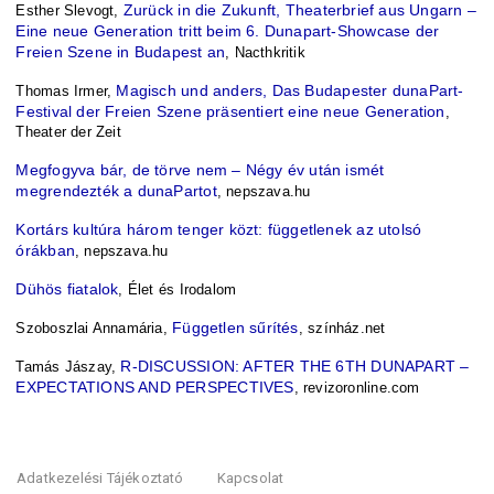
Zurück in die Zukunft, Theaterbrief aus Ungarn – 
Esther Slevogt, 
Eine neue Generation tritt beim 6. Dunapart-Showcase der 
Freien Szene in Budapest an
, Nacthkritik
Magisch und anders, Das Budapester dunaPart-
Thomas Irmer, 
Festival der Freien Szene präsentiert eine neue Generation
, 
Theater der Zeit
Megfogyva bár, de törve nem – Négy év után ismét 
megrendezték a dunaPartot
, nepszava.hu
Kortárs kultúra három tenger közt: függetlenek az utolsó 
órákban
, nepszava.hu
Dühös fiatalok
, Élet és Irodalom
Független sűrítés
Szoboszlai Annamária, 
, színház.net
R-DISCUSSION: AFTER THE 6TH DUNAPART – 
Tamás Jászay
, 
EXPECTATIONS AND PERSPECTIVES
, revizoronline.com
Adatkezelési Tájékoztató
Kapcsolat