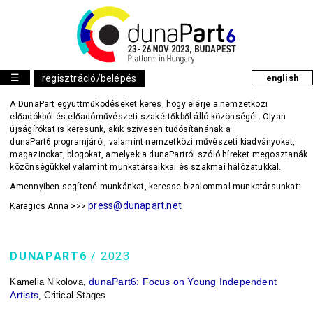
☰
regisztráció/belépés
english
A DunaPart együttműködéseket keres, hogy elérje a nemzetközi
előadókból és előadóművészeti szakértőkből álló közönségét. Olyan
újságírókat is keresünk, akik szívesen tudósítanának a
dunaPart6 programjáról, valamint nemzetközi művészeti kiadványokat,
magazinokat, blogokat, amelyek a dunaPartról szóló híreket megosztanák
közönségükkel valamint munkatársaikkal és szakmai hálózatukkal.
Amennyiben segítené munkánkat, keresse bizalommal munkatársunkat:
press@dunapart.net
Karagics Anna >>>
DUNAPART6
/ 2023
dunaPart6: Focus on Young Independent 
Kamelia Nikolova
, 
Artists
, 
Critical Stages 