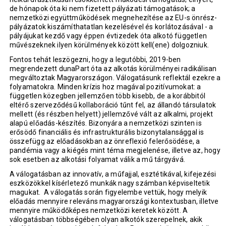
de hónapok óta ki nem fizetett pályázati támogatások; a
nemzetközi együttműködések megnehezítése az EU-s önrész-
pályázatok kiszámíthatatlan kezelésével és korlátozásával - a
pályájukat kezdő vagy éppen évtizedek óta alkotó független
művészeknek ilyen körülmények között kell(ene) dolgozniuk.
Fontos tehát leszögezni, hogy a legutóbbi, 2019-ben
megrendezett dunaPart óta az alkotás körülményei radikálisan
megváltoztak Magyarországon. Válogatásunk reflektál ezekre a
folyamatokra. Minden krízis hoz magával pozitívumokat: a
független közegben jellemzően több kisebb, de a korábbitól
eltérő szerveződésű kollaboráció tűnt fel, az állandó társulatok
mellett (és részben helyett) jellemzővé vált az alkalmi, projekt
alapú előadás-készítés. Bizonyára a nemzetközi szinten is
erősödő financiális és infrastrukturális bizonytalansággal is
összefügg az előadásokban az önreflexió felerősödése, a
pandémia vagy a kiégés mint téma megjelenése, illetve az, hogy
sok esetben az alkotási folyamat válik a mű tárgyává.
A válogatásban az innovatív, a műfajjal, esztétikával, kifejezési
eszközökkel kísérletező munkák nagy számban képviseltetik
magukat. A válogatás során figyelembe vettük, hogy melyik
előadás mennyire releváns magyarországi kontextusban, illetve
mennyire működőképes nemzetközi keretek között. A
válogatásban többségében olyan alkotók szerepelnek, akik