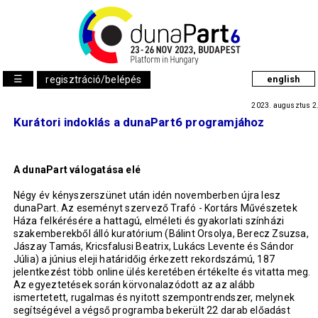
☰
regisztráció/belépés
english
2023. augusztus 2
Kurátori indoklás a dunaPart6 programjához
A dunaPart válogatása elé
Négy év kényszerszünet után idén novemberben újra lesz
dunaPart. Az eseményt szervező Trafó - Kortárs Művészetek
Háza felkérésére a hattagú, elméleti és gyakorlati színházi
szakemberekből álló kuratórium (Bálint Orsolya, Berecz Zsuzsa,
Jászay Tamás, Kricsfalusi Beatrix, Lukács Levente és Sándor
Júlia) a június eleji határidőig érkezett rekordszámú, 187
jelentkezést több online ülés keretében értékelte és vitatta meg.
Az egyeztetések során körvonalazódott az az alább
ismertetett, rugalmas és nyitott szempontrendszer, melynek
segítségével a végső programba bekerült 22 darab előadást