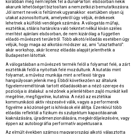
korábban még nem léptek fel a dunaParton: elsősorban nekik
akarunk lehetőséget biztosítani a nemzetközi bemutatkozásra.
Jól ismert nevek is feltűnnek ugyanakkor: esetükben olyan új
utakat azonosítottunk, amelyekről úgy véljük, érdekesek
lehetnek a külföldi vendégek számára. A válogatás műfaji,
esztétikai, stiláris határokra való tekintet nélkül kíván széles
merítést ajánlani elsősorban, de nem kizárólag a független
előadó-művészeti területről. Több alkotó/előadás esetében úgy
véljük, hogy maga az alkotási módszer az, ami “utaztatható”:
akár workshop, akár licensz előadás alapját jelenthetik a
Budapesten látottak.
A válogatásban a művészeti termék felől a folyamat felé, a zárt
esztétikák felől a nyitottak felé mozdultunk. A kutatás mint
folyamat, a művész munkája mint a reflexió tárgya
hangsúlyosan jelenik meg. Ebből következően az általunk
figyelemreméltónak tartott előadásokban a néző szerepe és
pozíciója is átalakul: a nézőnek a jelenlétében zajló munkát kell
megélnie, megfigyelnie, kutatnia. A néző az esztétikai
kommunikáció aktív részesévé válik, vagyis a performerek
figyelme a közönséget is kihívások elé állítja. Ezenkívül több
előadás reflektál a fizikum és szubjektum kapacitásainak
kiaknázására, újradimenzionálására, megkérdőjelezésére, vagy
éppen az autobiográfia performatív aspektusaira.
Az elmúlt években számos magyarországi alkotó választotta