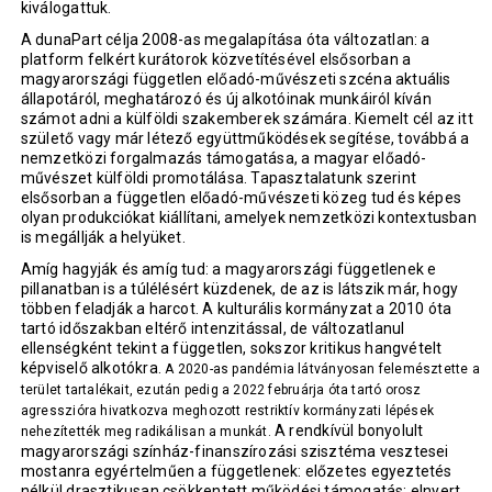
kiválogattuk.
A dunaPart célja 2008-as megalapítása óta változatlan: a
platform felkért kurátorok közvetítésével elsősorban a
magyarországi független előadó-művészeti szcéna aktuális
állapotáról, meghatározó és új alkotóinak munkáiról kíván
számot adni a külföldi szakemberek számára. Kiemelt cél az itt
születő vagy már létező együttműködések segítése, továbbá a
nemzetközi forgalmazás támogatása, a magyar előadó-
művészet külföldi promotálása. Tapasztalatunk szerint
elsősorban a független előadó-művészeti közeg tud és képes
olyan produkciókat kiállítani, amelyek nemzetközi kontextusban
is megállják a helyüket.
Amíg hagyják és amíg tud: a magyarországi függetlenek e
pillanatban is a túlélésért küzdenek, de az is látszik már, hogy
többen feladják a harcot. A kulturális kormányzat a 2010 óta
tartó időszakban eltérő intenzitással, de változatlanul
ellenségként tekint a független, sokszor kritikus hangvételt
képviselő alkotókra.
A 2020-as pandémia látványosan felemésztette a
terület tartalékait, ezután pedig a 2022 februárja óta tartó orosz
agresszióra hivatkozva meghozott restriktív kormányzati lépések
A rendkívül bonyolult
nehezítették meg radikálisan a munkát.
magyarországi színház-finanszírozási szisztéma vesztesei
mostanra egyértelműen a függetlenek: előzetes egyeztetés
nélkül drasztikusan csökkentett működési támogatás; elnyert,